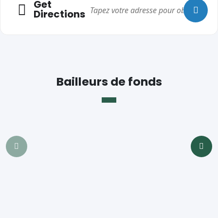
Get
Entité 1
Directions
Club Richelieu
Université de Windsor – Études françaises
Service Canada
Agence du revenu du Canada
Association des scouts francophones de Windsor – 1re St-
Bailleurs de fonds
Jérôme
WEST
YMCA
MCC
Metro
No Frills
Real Canadian Superstore