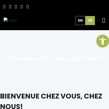
EN
FR
Ou
Bienvenue Chez vous, chez nous!
BIENVENUE CHEZ VOUS, CHEZ
NOUS!