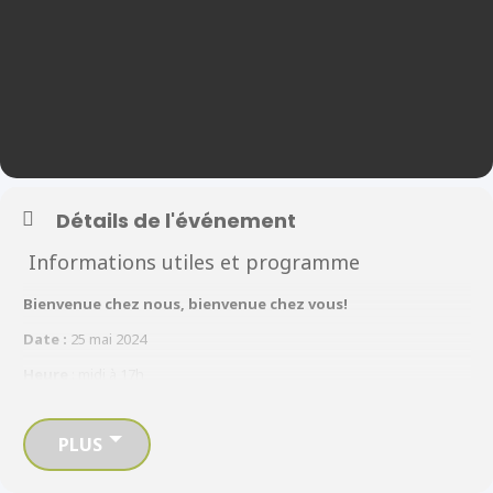
Détails de l'événement
Informations utiles et programme
Bienvenue chez nous, bienvenue chez vous!
Date :
25 mai 2024
Heure
: midi à 17h
Lieu :
Collège Boréal – promenade Forest Glade, Windsor ON
PLUS
Navettes
Quatre autobus scolaires sont affrétés spécialement pour