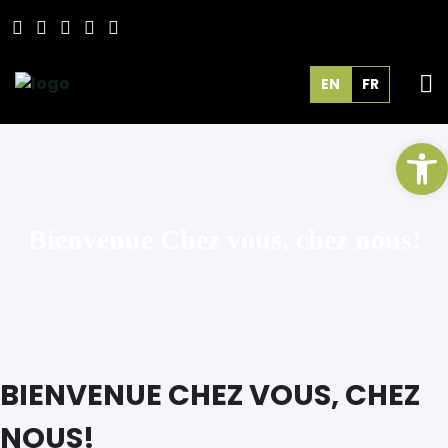
EN
FR
Op
Bienvenue Chez vous, chez nous!
BIENVENUE CHEZ VOUS, CHEZ
NOUS!