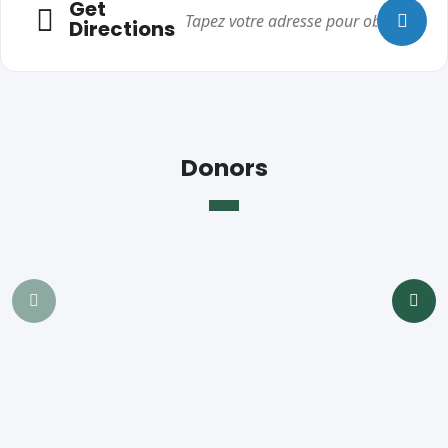
Get
Entité 1
Directions
Club Richelieu
Université de Windsor – Études françaises
Service Canada
Agence du revenu du Canada
Association des scouts francophones de Windsor – 1re St-
Donors
Jérôme
WEST
YMCA
MCC
Metro
No Frills
Real Canadian Superstore