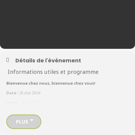
Détails de l'événement
Informations utiles et programme
Bienvenue chez nous, bienvenue chez vous!
Date :
25 mai 2024
Heure
: midi à 17h
Lieu :
Collège Boréal – promenade Forest Glade, Windsor ON
PLUS
Navettes
Quatre autobus scolaires sont affrétés spécialement pour