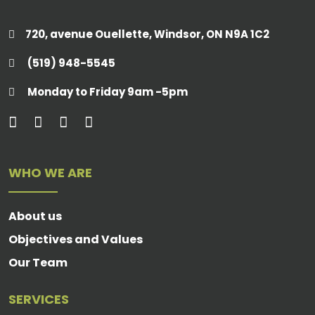
720, avenue Ouellette, Windsor, ON N9A 1C2
(519) 948-5545
Monday to Friday 9am -5pm
WHO WE ARE
About us
Objectives and Values
Our Team
SERVICES