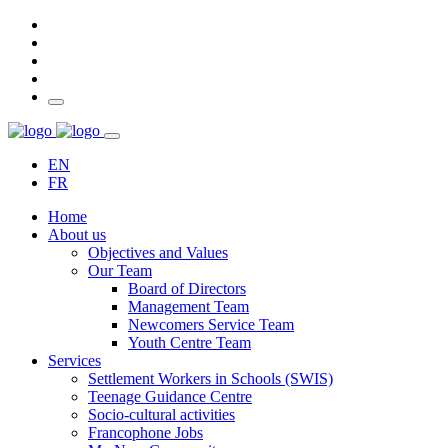
EN
FR
Home
About us
Objectives and Values
Our Team
Board of Directors
Management Team
Newcomers Service Team
Youth Centre Team
Services
Settlement Workers in Schools (SWIS)
Teenage Guidance Centre
Socio-cultural activities
Francophone Jobs