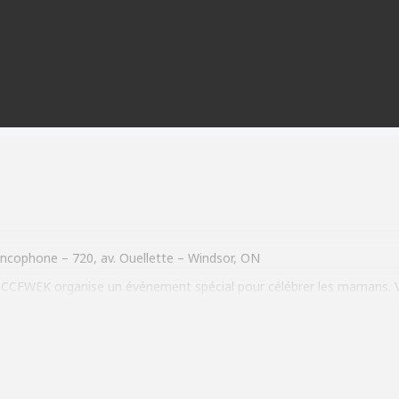
ncophone – 720, av. Ouellette – Windsor, ON
 le CCFWEK organise un événement spécial pour célébrer les mamans
ences, vos bons coups et vos défis avec d’autres mamans de la commu
e de prendre du temps pour soi et de s’accorder des moments de déte
 mai au 519 948 5545.