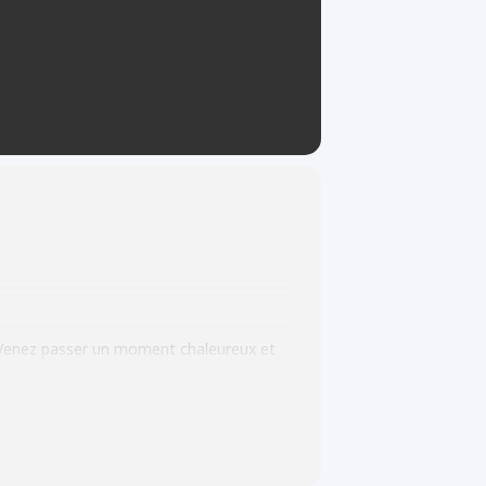
. Venez passer un moment chaleureux et
nauté. Cette rencontre sera aussi
nte.