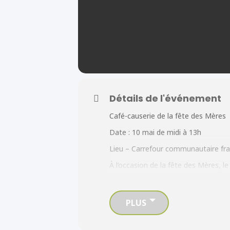
Détails de l'événement
Café-causerie de la fête des Mères
Date : 10 mai de midi à 13h
Lieu – Carrefour communautaire fra
À l’occasion de la fête des Mères,
convivial pour partager vos expéri
l’occasion de parler de l’importanc
Confirmez votre présence d’ici le 8
PLUS
Nous avons hâte de vous accueillir!