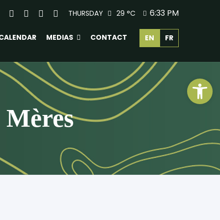
6:33 PM
THURSDAY
29 °
C
CALENDAR
MEDIAS
CONTACT
EN
FR
Ope
s Mères