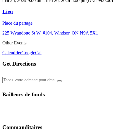
mai 25, 2024 9:00 am - mai 26, 2024 5:00 pm
(GMT+00:00)
Lieu
Place du partage
225 Wyandotte St W, #104, Windsor, ON N9A 5X1
Other Events
Calendrier
GoogleCal
Get Directions
Bailleurs de fonds
Commanditaires