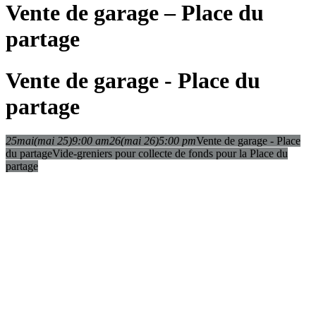
Vente de garage – Place du
partage
Vente de garage - Place du
partage
25
mai
(mai 25)
9:00 am
26
(mai 26)
5:00 pm
Vente de garage - Place
du partage
Vide-greniers pour collecte de fonds pour la Place du
partage