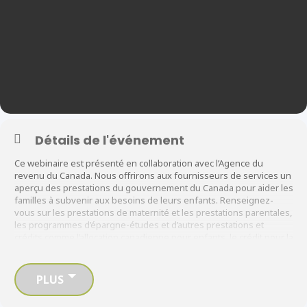
Détails de l'événement
Ce webinaire est présenté en collaboration avec l’Agence du
revenu du Canada. Nous offrirons aux fournisseurs de services un
aperçu des prestations du gouvernement du Canada pour aider les
familles à subvenir aux besoins de leurs enfants. Renseignez-
vous sur les prestations de maternité et les prestations parentales,
les programmes d’épargne-études et d’autres prestations et
crédits comme l’allocation canadienne pour enfants, le crédit pour la
TPS/TVH et l’allocation canadienne pour les travailleurs.
Veuillez-vous inscrire sur le site WebEx pour recevoir l’invitation à
ce webinaire!
PLUS