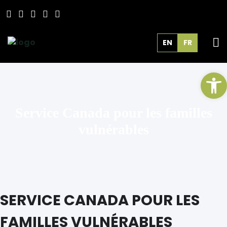
EN
FR
Ou
Service Canada pour les familles
vulnérables
SERVICE CANADA POUR LES
FAMILLES VULNÉRABLES