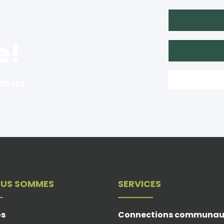
e!
on ici
OUS SOMMES
SERVICES
os
Connections communau