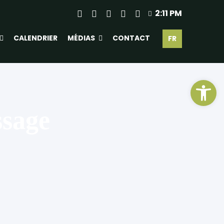
2:11 PM
CALENDRIER
MÉDIAS
CONTACT
FR
Ouv
sage