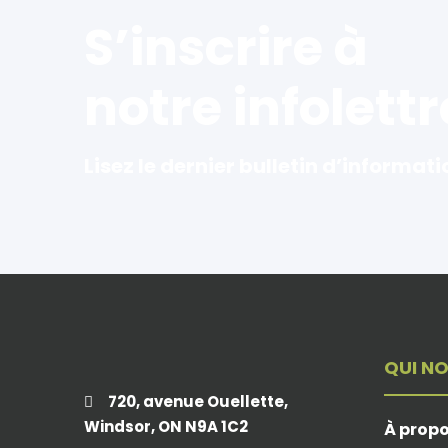
S’inscrire à
notre infolettr
Lisez le dernier bulletin d’informati
QUI N
720, avenue Ouellette,
Windsor, ON N9A 1C2
À prop