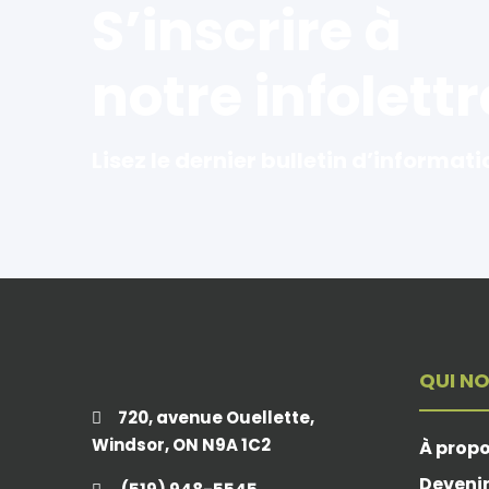
S’inscrire à
notre infolettr
Lisez le dernier bulletin d’informati
QUI N
720, avenue Ouellette,
Windsor, ON N9A 1C2
À prop
Deveni