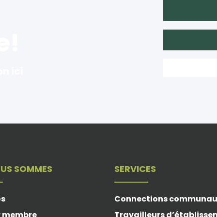
e!
on ici
OUS SOMMES
SERVICES
os
Connections communau
r membre
Travailleurs d’établiss