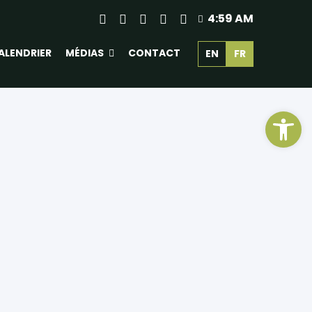
4:59 AM
ALENDRIER
MÉDIAS
CONTACT
EN
FR
Ouv