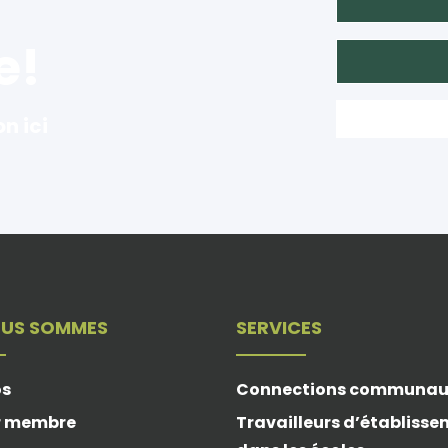
e!
on ici
OUS SOMMES
SERVICES
os
Connections communau
r membre
Travailleurs d’établiss