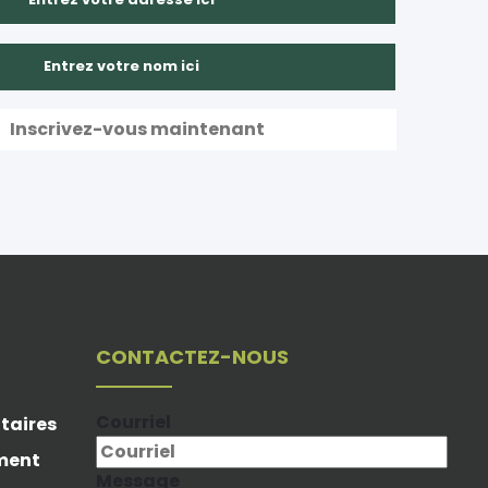
CONTACTEZ-NOUS
Courriel
taires
ement
Message