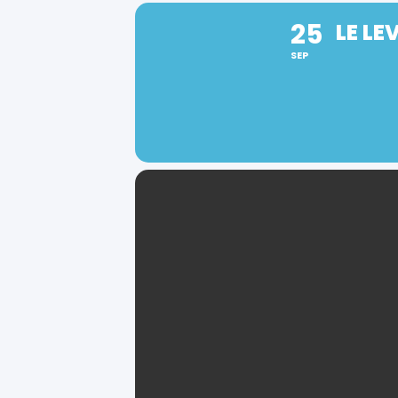
25
LE L
SEP