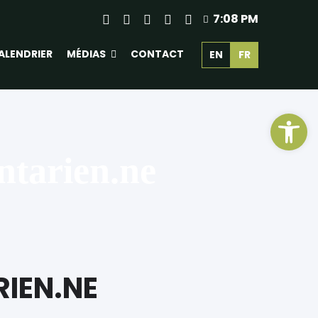
7:08 PM
ALENDRIER
MÉDIAS
CONTACT
EN
FR
Ouv
ntarien.ne
IEN.NE