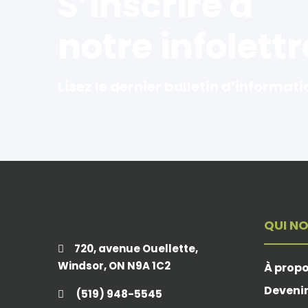
S’inscrire à
notre infolettr
Lisez le dernier bulletin d’informati
QUI N
720, avenue Ouellette,
Windsor, ON N9A 1C2
À prop
Deveni
(519) 948-5545