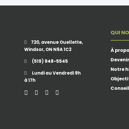
QUI N
720, avenue Ouellette,
Windsor, ON N9A 1C2
À prop
Deveni
(519) 948-5545
Notre h
Lundi au Vendredi 9h
Objecti
à 17h
Conseil