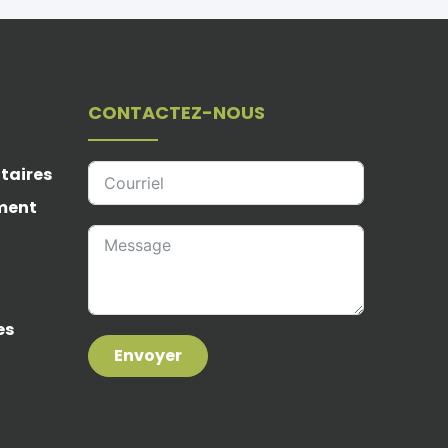
CONTACTEZ-NOUS
taires
ement
es
Envoyer