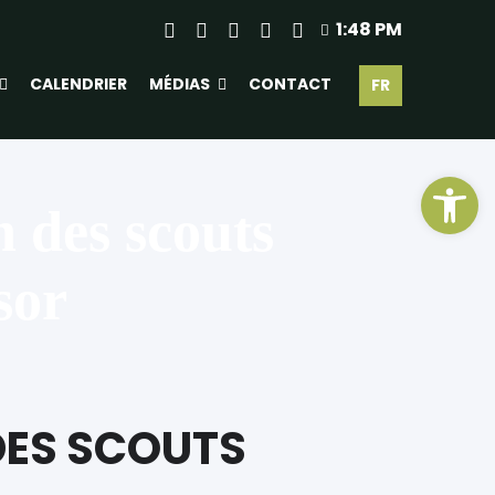
1:48 PM
CALENDRIER
MÉDIAS
CONTACT
FR
Ouv
n des scouts
sor
DES SCOUTS