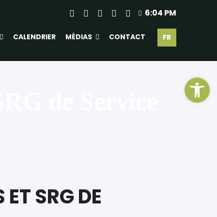
6:04 PM
CALENDRIER
MÉDIAS
CONTACT
FR
Ouv
 SRG de Service
 ET SRG DE