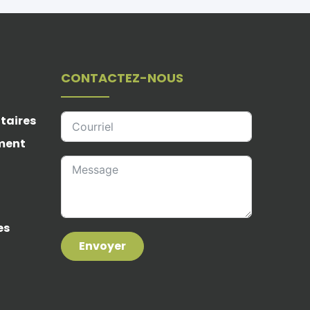
CONTACTEZ-NOUS
taires
ement
es
Envoyer