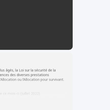
 âgés, la Loi sur la sécurité de la
dences des diverses prestations
llocation ou l’Allocation pour survivant.
 ce mois-ci (Juillet 2022)
 tel que la PCU, PCRE, PAEU, PCMRE et