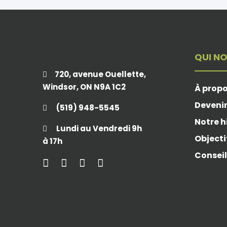
QUI N
720, avenue Ouellette,
Windsor, ON N9A 1C2
À prop
Deveni
(519) 948-5545
Notre h
Lundi au Vendredi 9h
Objecti
à 17h
Conseil