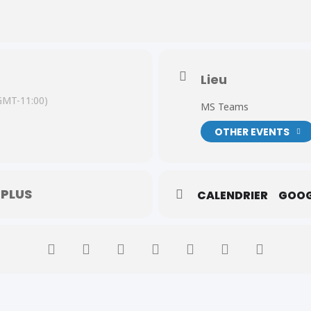
emande pour recevoir des paiements de SRG ou d’allocations de Juil
Lieu
GMT-11:00)
MS Teams
OTHER EVENTS
 PLUS
CALENDRIER
GOOG