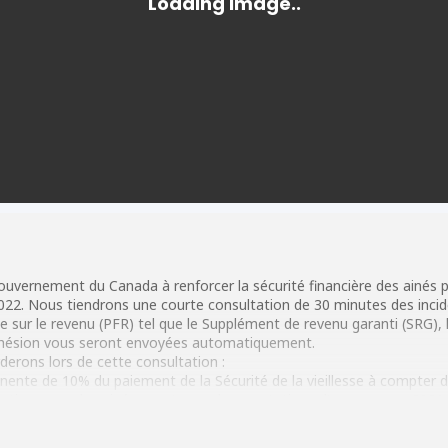
vernement du Canada à renforcer la sécurité financière des ainés plus
 2022. Nous tiendrons une courte consultation de 30 minutes des inci
 sur le revenu (PFR) tel que le Supplément de revenu garanti (SRG), l’A
d’adhésion vous seront envoyées automatiquement.
derons lors de cette consultation :
anente de 10% du paiement de la Sécurité de la vieillesse à compter de
tions pour les ainés ayant reçu des prestations d’urgences en 2021
tions pour les ainés ayant reçu des prestations d’urgences en 2020