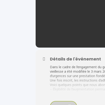
Détails de l'événement
Dans le cadre de l’engagement du gou
vieillesse a été modifiée le 3 mars
d’urgences sur une prestation fondée
Une fois inscrit, les instructions 
Voici quelques points que nous abor
– Éligibilité de l’augmentation perm
– Changement des SRG ou des alloca
PCREPA
– Changement des SRG ou des alloca