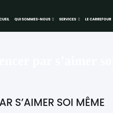
CUEIL
QUI SOMMES-NOUS
SERVICES
LE CARREFOUR
cer par s’aimer s
R S’AIMER SOI MÊME