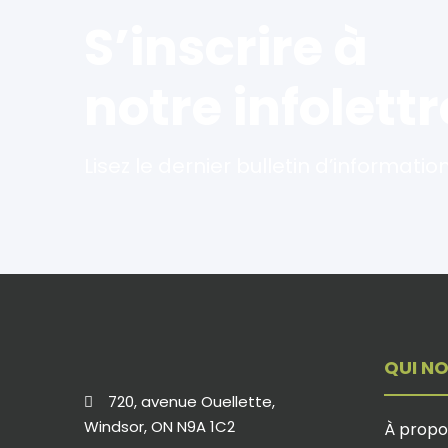
S’inscrire à
notre infolettr
Lisez le dernier bulletin d’information
QUI N
720, avenue Ouellette,
Windsor, ON N9A 1C2
À propo