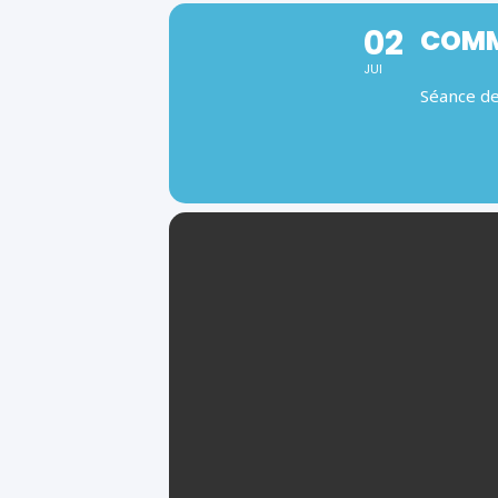
02
COMM
JUI
Séance d