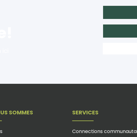
e!
 ici
OUS SOMMES
SERVICES
s
Connections communautai