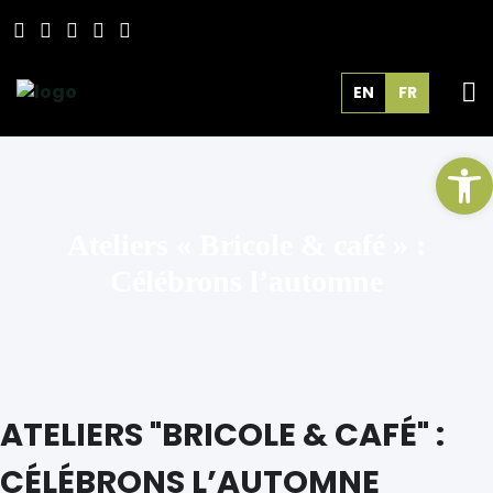
EN
FR
Ou
Ateliers « Bricole & café » :
Célébrons l’automne
ATELIERS "BRICOLE & CAFÉ" :
CÉLÉBRONS L’AUTOMNE