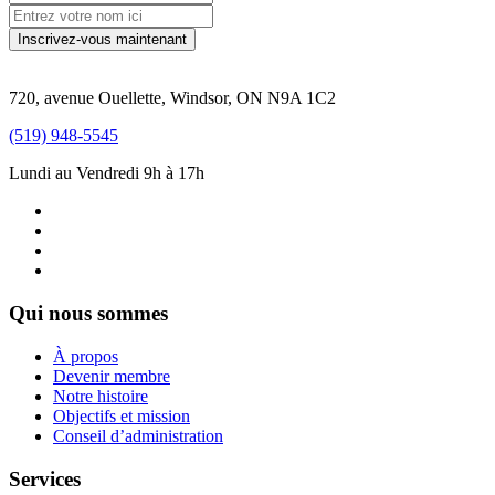
720, avenue Ouellette, Windsor, ON N9A 1C2
(519) 948-5545
Lundi au Vendredi 9h à 17h
Qui nous sommes
À propos
Devenir membre
Notre histoire
Objectifs et mission
Conseil d’administration
Services