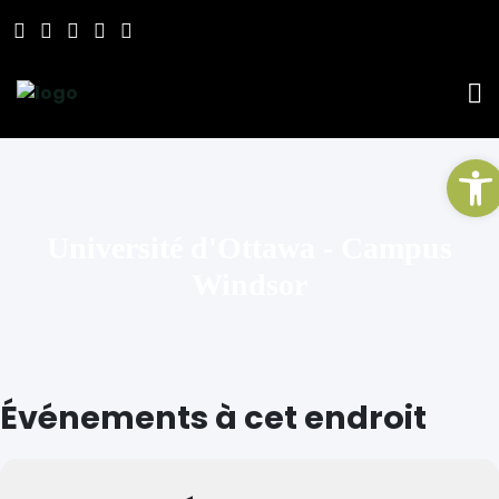
Ou
Université d'Ottawa - Campus
Windsor
Événements à cet endroit