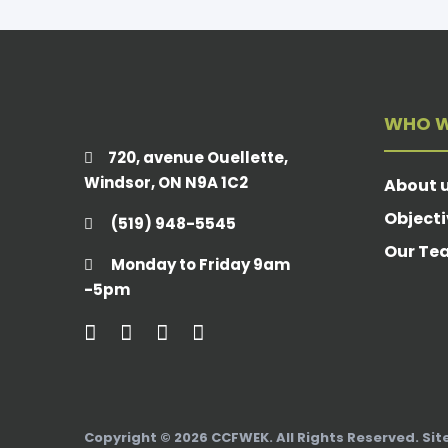
WHO W
720, avenue Ouellette,
Windsor, ON N9A 1C2
About 
Objecti
(519) 948-5545
Our Te
Monday to Friday 9am
-5pm
Copyright © 2026 CCFWEK. All Rights Reserved. Sit