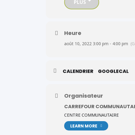
Si cette date ne vous conviens pas
PLUS
Nous vous invitons à y participer p
clients.
Veuillez faire parvenir le lien Eventb
Heure
août 10, 2022 3:00 pm - 4:00 pm
(G
CALENDRIER
GOOGLECAL
Organisateur
CARREFOUR COMMUNAUTAIR
CENTRE COMMUNAUTAIRE
LEARN MORE