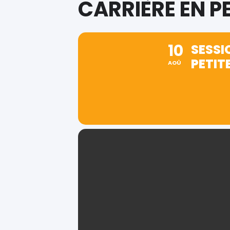
CARRIÈRE EN P
10
SESSI
PETIT
AOÛ