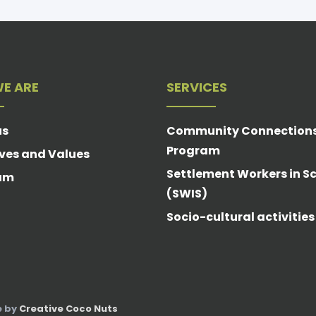
E ARE
SERVICES
us
Community Connection
Program
ves and Values
Settlement Workers in S
am
(SWIS)
Socio-cultural activities
e by
Creative Coco Nuts