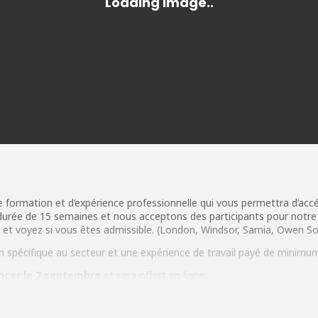
 formation et d’expérience professionnelle qui vous permettra d’accé
durée de 15 semaines et nous acceptons des participants pour notre
 et voyez si vous êtes admissible. (London, Windsor, Sarnia, Owen 
on spécifique au secteur et une expérience de travail payé de minimu
cer le 7 septembre
et sera offert en ligne.
information le 10 aout à 15h
.