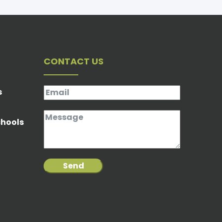
CONTACT US
s
chools
Send