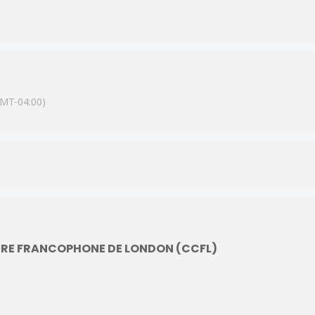
 nous aurons une autre session le 31 août de 15h à 16H30
our obtenir plus d’informations et nous apprécierons grandement si vo
rite suivant a tous ceux qui pourrait s’intéresser:
LIEN EVENTBRIGHT
MT-04:00)
E FRANCOPHONE DE LONDON (CCFL)