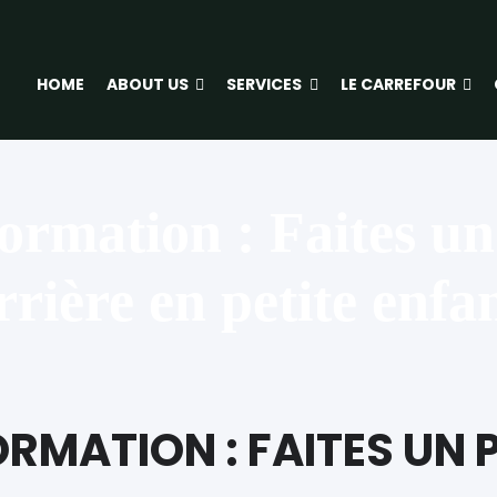
HOME
ABOUT US
SERVICES
LE CARREFOUR
formation : Faites un
rrière en petite enfa
ORMATION : FAITES UN 