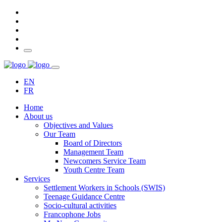
EN
FR
Home
About us
Objectives and Values
Our Team
Board of Directors
Management Team
Newcomers Service Team
Youth Centre Team
Services
Settlement Workers in Schools (SWIS)
Teenage Guidance Centre
Socio-cultural activities
Francophone Jobs