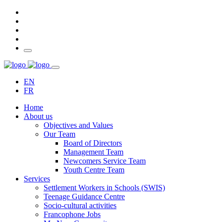
EN
FR
Home
About us
Objectives and Values
Our Team
Board of Directors
Management Team
Newcomers Service Team
Youth Centre Team
Services
Settlement Workers in Schools (SWIS)
Teenage Guidance Centre
Socio-cultural activities
Francophone Jobs