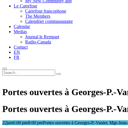
My New Community app
Le Carrefour
Carrefour francophone
The Members
Calendrier communautaire
Calendar
Medias
Journal le Rempart
Radio-Canada
Contact
EN
FR
Portes ouvertes à Georges-P.-V
Portes ouvertes à Georges-P.-V
22
jan
6:00 pm
8:00 pm
Portes ouvertes à Georges-P.-Vanier, Mgr-Jea