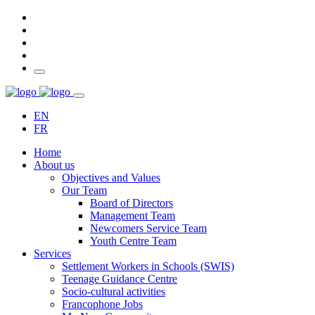
EN
FR
Home
About us
Objectives and Values
Our Team
Board of Directors
Management Team
Newcomers Service Team
Youth Centre Team
Services
Settlement Workers in Schools (SWIS)
Teenage Guidance Centre
Socio-cultural activities
Francophone Jobs