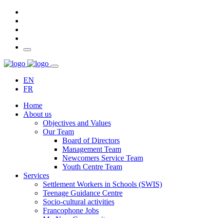
EN
FR
Home
About us
Objectives and Values
Our Team
Board of Directors
Management Team
Newcomers Service Team
Youth Centre Team
Services
Settlement Workers in Schools (SWIS)
Teenage Guidance Centre
Socio-cultural activities
Francophone Jobs