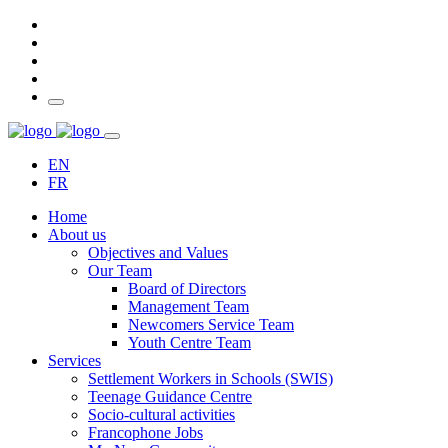
EN
FR
Home
About us
Objectives and Values
Our Team
Board of Directors
Management Team
Newcomers Service Team
Youth Centre Team
Services
Settlement Workers in Schools (SWIS)
Teenage Guidance Centre
Socio-cultural activities
Francophone Jobs