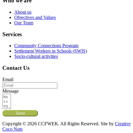
Who we are
About us
Objectives and Values
Our Team
Services
Community Connections Program
Settlement Workers in Schools (SWIS)
Socio-cultural activities
Contact Us
Email
Message
Send
Copyright © 2026 CCFWEK. All Rights Reserved. Site by
Creative
Coco Nuts