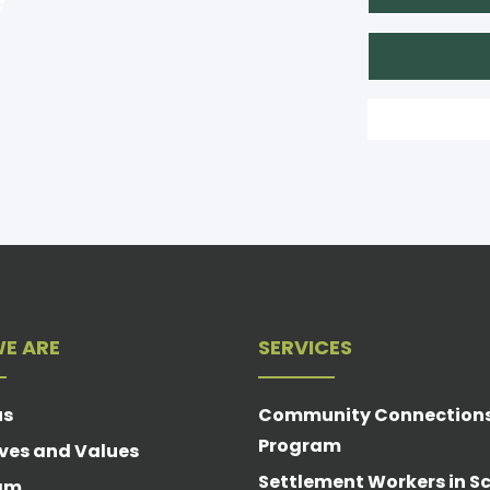
E ARE
SERVICES
us
Community Connection
Program
ves and Values
Settlement Workers in S
am