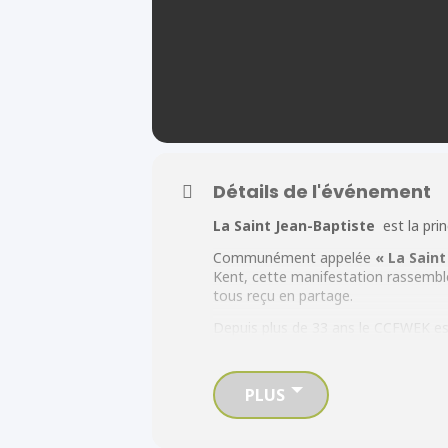
Détails de l'événement
La Saint Jean-Baptiste
est la pri
Communément appelée
« La Saint
Kent, cette manifestation rassemble
tous reçu en partage.
Depuis plus de 33 ans le CCFWEK es
SAINT JEAN-BAPTISTE »
.
Venez vous joindre à nous autour de
PLUS
ANIMATION AVEC
LES SUGAR CRU
Samedi 22 juin 2024