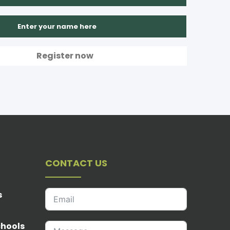
CONTACT US
s
chools