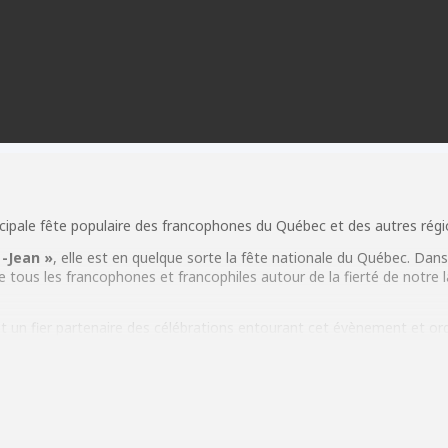
ncipale fête populaire des francophones du Québec et des autres rég
 -Jean »
, elle est en quelque sorte la fête nationale du Québec. Da
 tous les francophones et francophiles autour de la fierté de notre 
t un fier partenaire des célébrations entourant cet évènement et o
 mets savoureux et d’une musique populaire et festive.
SH