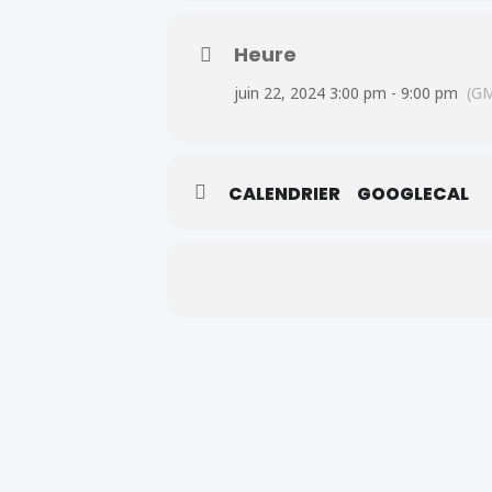
Lieu:
Pavillon du Club Ciociaro:
3
Heure
Voir programme ci-dessous :
juin 22, 2024 3:00 pm - 9:00 pm
(G
15H00 :
Ouverture des portes
17H-19H00 :
Souper
Poulet BARBECUE
(Accompagneme
CALENDRIER
GOOGLECAL
Hot Dog ou Hamburger
(Accomp
Menu
Végétarien
à la demande
Bar & Kiosque Pizza
payant
Les Billets sont en vente au CCFW
ACTIVITÉS GRATUITES:
Karaoké, 
Marché des vendeurs prévu.
INFOS ET BILLETERIE:
519 948 554