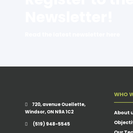
Newsletter!
Read the latest newsletter here
WHO W
720, avenue Ouellette,
Windsor, ON N9A 1C2
About 
Objecti
(519) 948-5545
Our Te