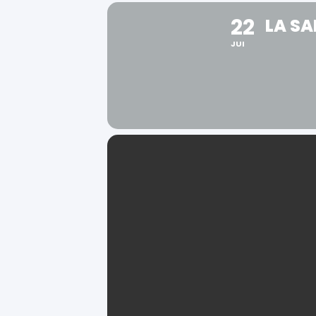
22
LA SA
JUI