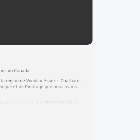
ions du Canada.
ns la région de Windsor Essex – Chatham-
langue et de l’héritage que nous avons
rganise également le
« FESTIVAL DE LA