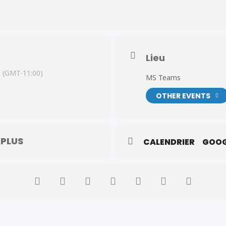
emande pour recevoir des paiements de SRG ou d’allocations de Juil
Lieu
(GMT-11:00)
MS Teams
OTHER EVENTS
 PLUS
CALENDRIER
GOOG