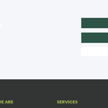
e
E ARE
SERVICES