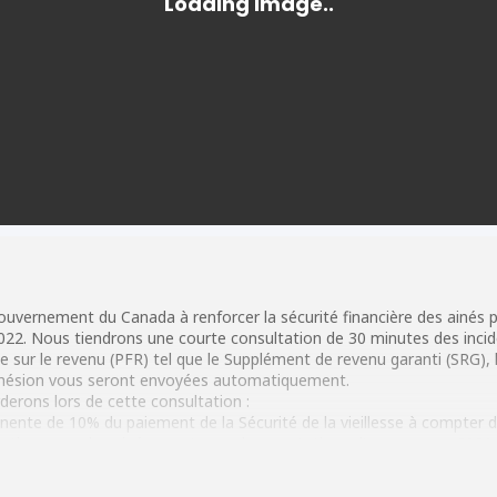
vernement du Canada à renforcer la sécurité financière des ainés plus
 2022. Nous tiendrons une courte consultation de 30 minutes des inci
 sur le revenu (PFR) tel que le Supplément de revenu garanti (SRG), l’A
d’adhésion vous seront envoyées automatiquement.
derons lors de cette consultation :
anente de 10% du paiement de la Sécurité de la vieillesse à compter de
tions pour les ainés ayant reçu des prestations d’urgences en 2021
tions pour les ainés ayant reçu des prestations d’urgences en 2020