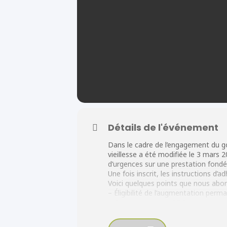
Détails de l'événement
Dans le cadre de l’engagement du gou
vieillesse a été modifiée le 3 mars
d’urgences sur une prestation fondée
Une fois inscrit, les instructions 
Voici quelques points que nous abor
– Éligibilité de l’augmentation perm
– Changement des SRG ou des alloca
PCREPA
– Changement des SRG ou des alloca