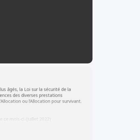
 âgés, la Loi sur la sécurité de la
dences des diverses prestations
llocation ou l’Allocation pour survivant.
 ce mois-ci (Juillet 2022)
 tel que la PCU, PCRE, PAEU, PCMRE et