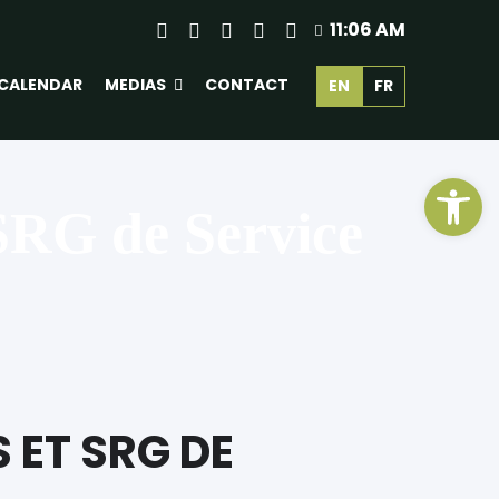
11:06 AM
CALENDAR
MEDIAS
CONTACT
EN
FR
Ope
 SRG de Service
 ET SRG DE