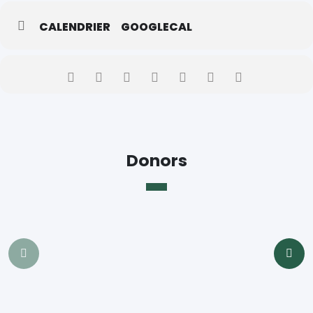
Cette année, le camp d’été aura lieu au
Collège Boréal
(7515,
Forest Glade Drive, Windsor
)
CALENDRIER
GOOGLECAL
Télécharger la fiche de renseignement ici:
FICHE D’INFORMATION
Donors