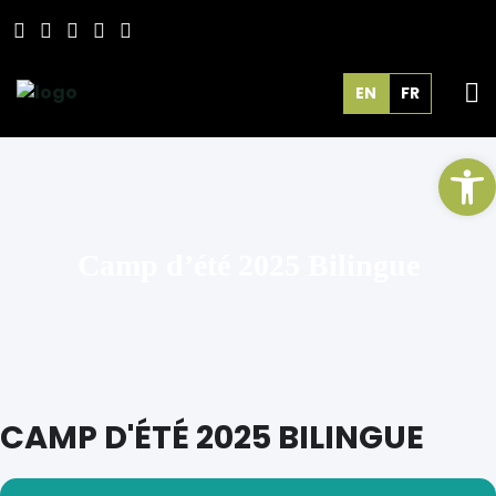
EN
FR
Op
Camp d’été 2025 Bilingue
CAMP D'ÉTÉ 2025 BILINGUE