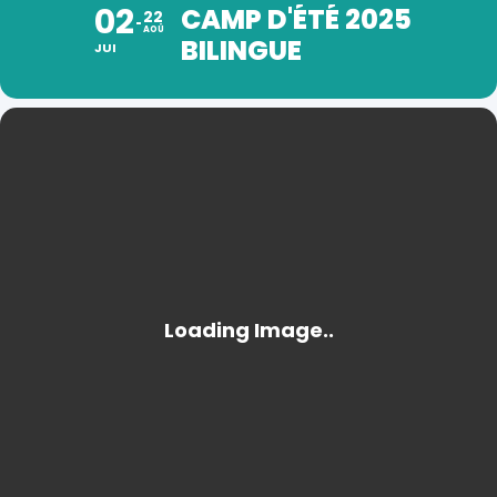
02
CAMP D'ÉTÉ 2025
22
AOÛ
BILINGUE
JUI