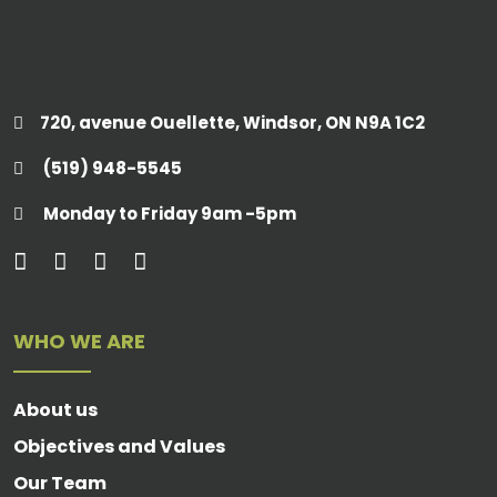
720, avenue Ouellette, Windsor, ON N9A 1C2
(519) 948-5545
Monday to Friday 9am -5pm
WHO WE ARE
About us
Objectives and Values
Our Team