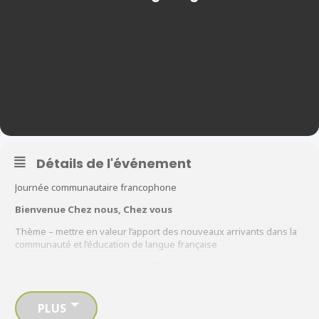
Détails de l'événement
Journée communautaire francophone
Bienvenue Chez nous, Chez vous
Thème – mettre en valeur l’apport des nouveaux arrivants dans la
communauté et l’éducation de langue française
er
Date : le 25 mai à Windsor et le 1
juin à London
Programmation : des kiosques où les partenaires présenteront
leurs services, des stands de nourriture et des
PLUS
animations/activités sportives, artistiques et culturelles.